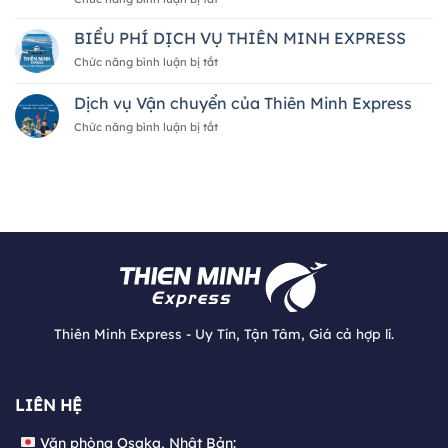
hàng
Nam
5
hóa
2026
CÁCH
BIỂU PHÍ DỊCH VỤ THIÊN MINH EXPRESS
quốc
—
NHẬN
tế
A
ở
Chức năng bình luận bị tắt
BIẾT
của
đến
BIỂU
ĐƠN
Thiên
Z
PHÍ
Dịch vụ Vận chuyển của Thiên Minh Express
VỊ
Minh
DỊCH
VẬN
Express
ở
Chức năng bình luận bị tắt
VỤ
CHUYỂN
Dịch
THIÊN
UY
vụ
MINH
TÍN
Vận
EXPRESS
chuyển
của
Thiên
Minh
Express
Thiên Minh Express - Uy Tín, Tận Tâm, Giá cả hợp lí.
Văn phòng Osaka, Nhật Bản:
LIÊN HỆ
大阪府大阪市中央区日本橋1丁目21-20 501号室
Văn phòng Osaka, Nhật Bản: