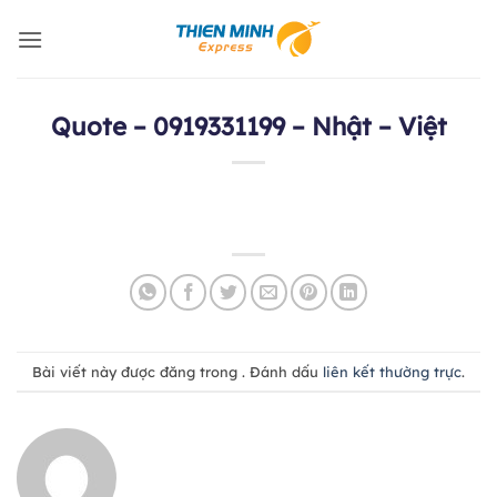
Bỏ
qua
nội
dung
Quote – 0919331199 – Nhật – Việt
Bài viết này được đăng trong . Đánh dấu
liên kết thường trực
.