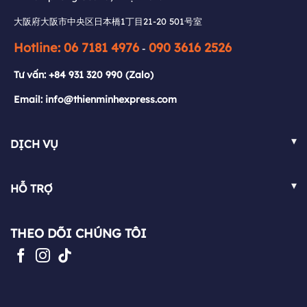
Hotline: 06 7181 4976
090 3616 2526
-
大阪府大阪市中央区日本橋1丁目21-20 501号室
Tư vấn:
+84 931 320 990
(Zalo)
Hotline: 06 7181 4976
090 3616 2526
-
Email: info@thienminhexpress.com
Tư vấn:
+84 931 320 990
(Zalo)
Email: info@thienminhexpress.com
▾
DỊCH VỤ
Việt Nam - Nhật Bản
▾
HỖ TRỢ
Nhật Bản - Việt Nam
FAQ
Việt Nam - Pháp
THEO DÕI CHÚNG TÔI
Chính sách
Pháp - Việt Nam
Blog
Mua hộ hàng hóa