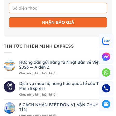
TIN TỨC THIÊN MINH EXPRESS
Hướng dẫn gửi hàng từ Nhật Bản về Việt Nam
2026 — A đến Z
ở
Chức năng bình luận bị tắt
Hướng
dẫn
Dịch vụ mua hộ hàng hóa quốc tế của Thiên
08
gửi
Minh Express
Th5
hàng
ở
Chức năng bình luận bị tắt
từ
Dịch
Nhật
vụ
5 CÁCH NHẬN BIẾT ĐƠN VỊ VẬN CHUYỂN UY
Bản
mua
về
TÍN
hộ
Việt
ở
Chức năng bình luận bị tắt