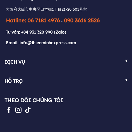
Hotline: 06 7181 4976
090 3616 2526
-
大阪府大阪市中央区日本橋1丁目21-20 501号室
Tư vấn:
+84 931 320 990
(Zalo)
Hotline: 06 7181 4976
090 3616 2526
-
Email: info@thienminhexpress.com
Tư vấn:
+84 931 320 990
(Zalo)
Email: info@thienminhexpress.com
▾
DỊCH VỤ
Việt Nam - Nhật Bản
▾
HỖ TRỢ
Nhật Bản - Việt Nam
FAQ
Việt Nam - Pháp
THEO DÕI CHÚNG TÔI
Chính sách
Pháp - Việt Nam
Blog
Mua hộ hàng hóa