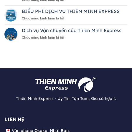
hàng
Nam
5
hóa
2026
CÁCH
BIỂU PHÍ DỊCH VỤ THIÊN MINH EXPRESS
quốc
—
NHẬN
tế
A
ở
Chức năng bình luận bị tắt
BIẾT
của
đến
BIỂU
ĐƠN
Thiên
Z
PHÍ
Dịch vụ Vận chuyển của Thiên Minh Express
VỊ
Minh
DỊCH
VẬN
Express
ở
Chức năng bình luận bị tắt
VỤ
CHUYỂN
Dịch
THIÊN
UY
vụ
MINH
TÍN
Vận
EXPRESS
chuyển
của
Thiên
Minh
Express
Thiên Minh Express - Uy Tín, Tận Tâm, Giá cả hợp lí.
Văn phòng Osaka, Nhật Bản:
LIÊN HỆ
大阪府大阪市中央区日本橋1丁目21-20 501号室
Văn phòng Osaka, Nhật Bản: