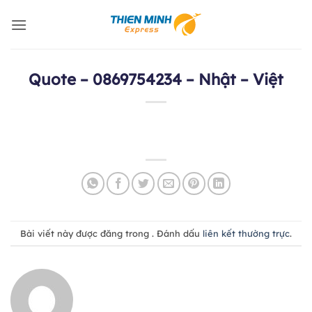
Bỏ
qua
nội
dung
Quote – 0869754234 – Nhật – Việt
Bài viết này được đăng trong . Đánh dấu
liên kết thường trực
.