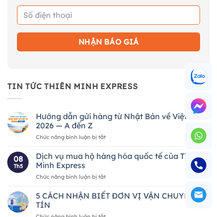
TIN TỨC THIÊN MINH EXPRESS
Hướng dẫn gửi hàng từ Nhật Bản về Việt Nam
2026 — A đến Z
ở
Chức năng bình luận bị tắt
Hướng
dẫn
Dịch vụ mua hộ hàng hóa quốc tế của Thiên
08
gửi
Minh Express
Th5
hàng
ở
Chức năng bình luận bị tắt
từ
Dịch
Nhật
vụ
5 CÁCH NHẬN BIẾT ĐƠN VỊ VẬN CHUYỂN UY
Bản
mua
về
TÍN
hộ
Việt
ở
Chức năng bình luận bị tắt