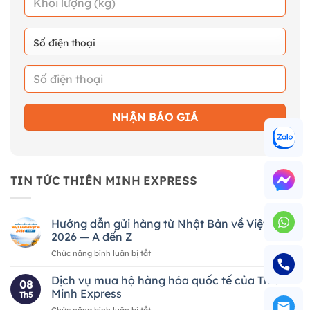
TIN TỨC THIÊN MINH EXPRESS
Hướng dẫn gửi hàng từ Nhật Bản về Việt Nam
2026 — A đến Z
ở
Chức năng bình luận bị tắt
Hướng
dẫn
Dịch vụ mua hộ hàng hóa quốc tế của Thiên
08
gửi
Minh Express
Th5
hàng
ở
Chức năng bình luận bị tắt