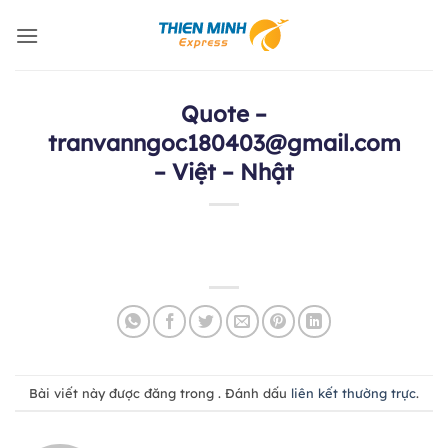
Bỏ
qua
nội
dung
Quote –
tranvanngoc180403@gmail.com
– Việt – Nhật
Bài viết này được đăng trong . Đánh dấu
liên kết thường trực
.