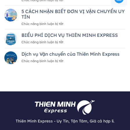
từ
Dịch
Nhật
vụ
5 CÁCH NHẬN BIẾT ĐƠN VỊ VẬN CHUYỂN UY
Bản
mua
về
TÍN
hộ
Việt
ở
Chức năng bình luận bị tắt
hàng
Nam
5
hóa
2026
CÁCH
BIỂU PHÍ DỊCH VỤ THIÊN MINH EXPRESS
quốc
—
NHẬN
tế
A
ở
Chức năng bình luận bị tắt
BIẾT
của
đến
BIỂU
ĐƠN
Thiên
Z
PHÍ
Dịch vụ Vận chuyển của Thiên Minh Express
VỊ
Minh
DỊCH
VẬN
Express
ở
Chức năng bình luận bị tắt
VỤ
CHUYỂN
Dịch
THIÊN
UY
vụ
MINH
TÍN
Vận
EXPRESS
chuyển
của
Thiên
Minh
Express
Thiên Minh Express - Uy Tín, Tận Tâm, Giá cả hợp lí.