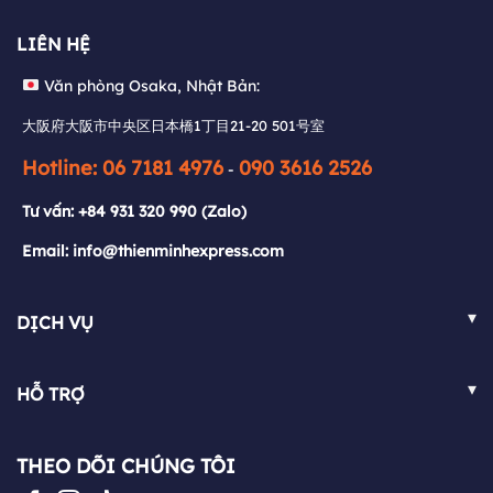
Văn phòng Osaka, Nhật Bản:
LIÊN HỆ
大阪府大阪市中央区日本橋1丁目21-20 501号室
Văn phòng Osaka, Nhật Bản:
Hotline: 06 7181 4976
090 3616 2526
-
大阪府大阪市中央区日本橋1丁目21-20 501号室
Tư vấn:
+84 931 320 990
(Zalo)
Hotline: 06 7181 4976
090 3616 2526
-
Email: info@thienminhexpress.com
Tư vấn:
+84 931 320 990
(Zalo)
Email: info@thienminhexpress.com
▾
DỊCH VỤ
Việt Nam - Nhật Bản
▾
HỖ TRỢ
Nhật Bản - Việt Nam
FAQ
Việt Nam - Pháp
THEO DÕI CHÚNG TÔI
Chính sách
Pháp - Việt Nam