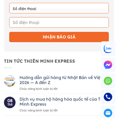
TIN TỨC THIÊN MINH EXPRESS
Hướng dẫn gửi hàng từ Nhật Bản về Việt Nam
2026 — A đến Z
ở
Chức năng bình luận bị tắt
Hướng
dẫn
Dịch vụ mua hộ hàng hóa quốc tế của Thiên
08
gửi
Minh Express
Th5
hàng
ở
Chức năng bình luận bị tắt
từ
Dịch
Nhật