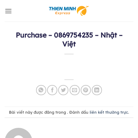
Bỏ
qua
nội
dung
Purchase – 0869754235 – Nhật –
Việt
Bài viết này được đăng trong . Đánh dấu
liên kết thường trực
.