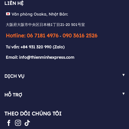
LIÊN HỆ
大阪府大阪市中央区日本橋1丁目21-20 501号室
Văn phòng Osaka, Nhật Bản:
Hotline: 06 7181 4976
090 3616 2526
-
大阪府大阪市中央区日本橋1丁目21-20 501号室
Tư vấn:
+84 931 320 990
(Zalo)
Hotline: 06 7181 4976
090 3616 2526
-
Email: info@thienminhexpress.com
Tư vấn:
+84 931 320 990
(Zalo)
Email: info@thienminhexpress.com
▾
DỊCH VỤ
Việt Nam - Nhật Bản
▾
HỖ TRỢ
Nhật Bản - Việt Nam
FAQ
Việt Nam - Pháp
THEO DÕI CHÚNG TÔI
Chính sách
Pháp - Việt Nam
Blog
Mua hộ hàng hóa