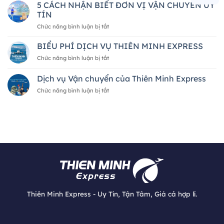
vụ
5 CÁCH NHẬN BIẾT ĐƠN VỊ VẬN CHUYỂN UY
Bản
mua
về
TÍN
hộ
Việt
ở
Chức năng bình luận bị tắt
hàng
Nam
5
hóa
2026
CÁCH
BIỂU PHÍ DỊCH VỤ THIÊN MINH EXPRESS
quốc
—
NHẬN
tế
A
ở
Chức năng bình luận bị tắt
BIẾT
của
đến
BIỂU
ĐƠN
Thiên
Z
PHÍ
Dịch vụ Vận chuyển của Thiên Minh Express
VỊ
Minh
DỊCH
VẬN
Express
ở
Chức năng bình luận bị tắt
VỤ
CHUYỂN
Dịch
THIÊN
UY
vụ
MINH
TÍN
Vận
EXPRESS
chuyển
của
Thiên
Minh
Express
Thiên Minh Express - Uy Tín, Tận Tâm, Giá cả hợp lí.
Văn phòng Osaka, Nhật Bản: