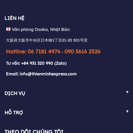
Văn phòng Osaka, Nhật Bản:
LIÊN HỆ
大阪府大阪市中央区日本橋1丁目21-20 501号室
Văn phòng Osaka, Nhật Bản:
Hotline: 06 7181 4976
090 3616 2526
-
大阪府大阪市中央区日本橋1丁目21-20 501号室
Tư vấn:
+84 931 320 990
(Zalo)
Hotline: 06 7181 4976
090 3616 2526
-
Email: info@thienminhexpress.com
Tư vấn:
+84 931 320 990
(Zalo)
Email: info@thienminhexpress.com
▾
DỊCH VỤ
Việt Nam - Nhật Bản
▾
HỖ TRỢ
Nhật Bản - Việt Nam
FAQ
Việt Nam - Pháp
THEO DÕI CHÚNG TÔI