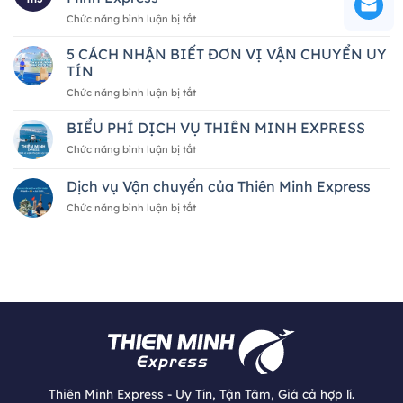
hàng
ở
Chức năng bình luận bị tắt
từ
Dịch
Nhật
vụ
5 CÁCH NHẬN BIẾT ĐƠN VỊ VẬN CHUYỂN UY
Bản
mua
về
TÍN
hộ
Việt
ở
Chức năng bình luận bị tắt
hàng
Nam
5
hóa
2026
CÁCH
BIỂU PHÍ DỊCH VỤ THIÊN MINH EXPRESS
quốc
—
NHẬN
tế
A
ở
Chức năng bình luận bị tắt
BIẾT
của
đến
BIỂU
ĐƠN
Thiên
Z
PHÍ
Dịch vụ Vận chuyển của Thiên Minh Express
VỊ
Minh
DỊCH
VẬN
Express
ở
Chức năng bình luận bị tắt
VỤ
CHUYỂN
Dịch
THIÊN
UY
vụ
MINH
TÍN
Vận
EXPRESS
chuyển
của
Thiên
Minh
Express
Thiên Minh Express - Uy Tín, Tận Tâm, Giá cả hợp lí.