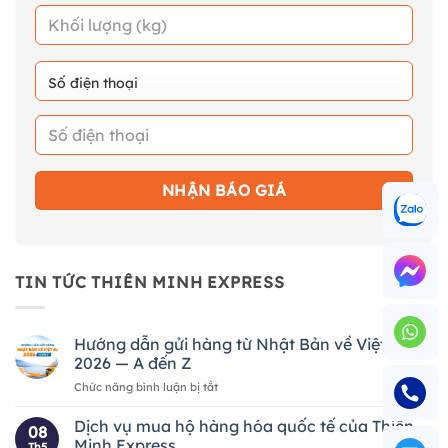
TIN TỨC THIÊN MINH EXPRESS
Hướng dẫn gửi hàng từ Nhật Bản về Việt Nam
2026 — A đến Z
ở
Chức năng bình luận bị tắt
Hướng
dẫn
Dịch vụ mua hộ hàng hóa quốc tế của Thiên
08
gửi
Minh Express
Th5