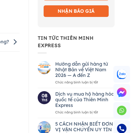
TIN TỨC THIÊN MINH
hông?
EXPRESS
Hướng dẫn gửi hàng từ
Nhật Bản về Việt Nam
2026 — A đến Z
ở
Chức năng bình luận bị tắt
Hướng
dẫn
Dịch vụ mua hộ hàng hóa
08
gửi
quốc tế của Thiên Minh
Th5
hàng
Express
từ
ở
Chức năng bình luận bị tắt
Nhật
Dịch
Bản
vụ
về
5 CÁCH NHẬN BIẾT ĐƠN
mua
Việt
VỊ VẬN CHUYỂN UY TÍN
hộ
Nam