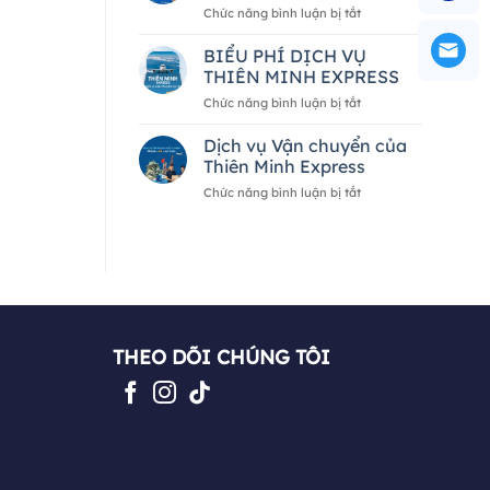
ở
Chức năng bình luận bị tắt
hàng
2026
5
hóa
—
CÁCH
BIỂU PHÍ DỊCH VỤ
quốc
A
NHẬN
tế
đến
THIÊN MINH EXPRESS
BIẾT
của
Z
ở
Chức năng bình luận bị tắt
ĐƠN
Thiên
BIỂU
VỊ
Minh
PHÍ
Dịch vụ Vận chuyển của
VẬN
Express
DỊCH
CHUYỂN
Thiên Minh Express
VỤ
UY
ở
Chức năng bình luận bị tắt
THIÊN
TÍN
Dịch
MINH
vụ
EXPRESS
Vận
chuyển
của
Thiên
Minh
Express
THEO DÕI CHÚNG TÔI