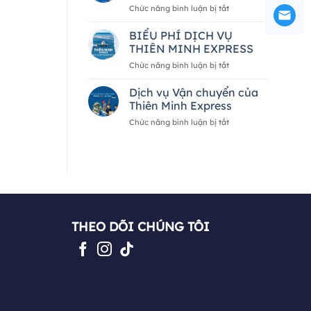
ở
Chức năng bình luận bị tắt
hàng
2026
5
hóa
—
CÁCH
BIỂU PHÍ DỊCH VỤ
quốc
A
NHẬN
tế
đến
THIÊN MINH EXPRESS
BIẾT
của
Z
ở
Chức năng bình luận bị tắt
ĐƠN
Thiên
BIỂU
VỊ
Minh
PHÍ
Dịch vụ Vận chuyển của
VẬN
Express
DỊCH
CHUYỂN
Thiên Minh Express
VỤ
UY
ở
Chức năng bình luận bị tắt
THIÊN
TÍN
Dịch
MINH
vụ
EXPRESS
Vận
chuyển
của
Thiên
Minh
Express
THEO DÕI CHÚNG TÔI