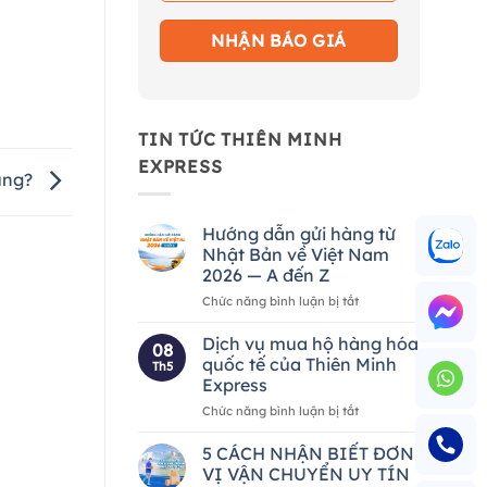
TIN TỨC THIÊN MINH
EXPRESS
đúng?
Hướng dẫn gửi hàng từ
Nhật Bản về Việt Nam
2026 — A đến Z
ở
Chức năng bình luận bị tắt
Hướng
dẫn
Dịch vụ mua hộ hàng hóa
08
gửi
quốc tế của Thiên Minh
Th5
hàng
Express
từ
ở
Chức năng bình luận bị tắt
Nhật
Dịch
Bản
vụ
về
5 CÁCH NHẬN BIẾT ĐƠN
mua
Việt
VỊ VẬN CHUYỂN UY TÍN
hộ
Nam