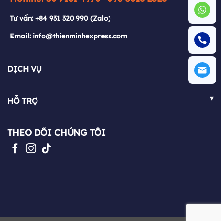
Email: info@thienminhexpress.com
Tư vấn:
+84 931 320 990
(Zalo)
Email: info@thienminhexpress.com
▾
DỊCH VỤ
Việt Nam - Nhật Bản
▾
HỖ TRỢ
Nhật Bản - Việt Nam
FAQ
Việt Nam - Pháp
THEO DÕI CHÚNG TÔI
Chính sách
Pháp - Việt Nam
Blog
Mua hộ hàng hóa