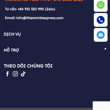
Email: info@thienminhexpress.com
Tư vấn:
+84 931 320 990
(Zalo)
Email: info@thienminhexpress.com
▾
DỊCH VỤ
Việt Nam - Nhật Bản
▾
HỖ TRỢ
Nhật Bản - Việt Nam
FAQ
Việt Nam - Pháp
THEO DÕI CHÚNG TÔI
Chính sách
Pháp - Việt Nam
Blog
Mua hộ hàng hóa